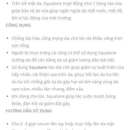
Trên bề mặt da, Squalane hoạt động như 1 hàng rào vừa
giúp bảo vệ da vừa giúp ngăn ngừa da mất nước, mất độ
ẩm vì tác động của môi trường
CÔNG DỤNG
Chống lão hóa, căng mọng da, cho làn da khỏe, căng tràn
sức sống.
Người bị mụn trứng cá cũng có thể sử dụng Squalane
dưỡng da để cân bằng da và giảm lượng dầu bài tiết.
Sử dụng
Squalane
lâu dài còn giúp giảm sự xuất hiện của
nếp nhăn, cải thiện sẹo trên da, phục hồi làn da hư tổn
do tia UV, chống gốc tự do gây hại và làm sáng vùng da
sạm nám, nhiều tàn nhang, đốm nâu
Khi dùng cho tóc, Squalane giúp tóc suôn mượt, bóng
khỏe, đàn hồi và giảm đứt gãy.
HƯỚNG DẪN SỬ DỤNG
Cho 2 -3 giọt serum lên tay hoặc trực tiếp lên da mặt.