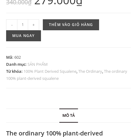
279.000
₫
340.000
₫
The
-
+
THÊM VÀO GIỎ HÀNG
Ordinary
MUA NGAY
100%
Plant
Derived
Mã:
602
Squalene
Danh mục:
SẢN PHẨM
(Tinh
Từ khóa:
100% Plant Derived Squalene
,
The Ordinary
,
The ordinary
chất
100% plant-derived squalene
dưỡng
ẩm,
kích
thích
tái
MÔ TẢ
tạo
tế
The ordinary 100% plant-derived