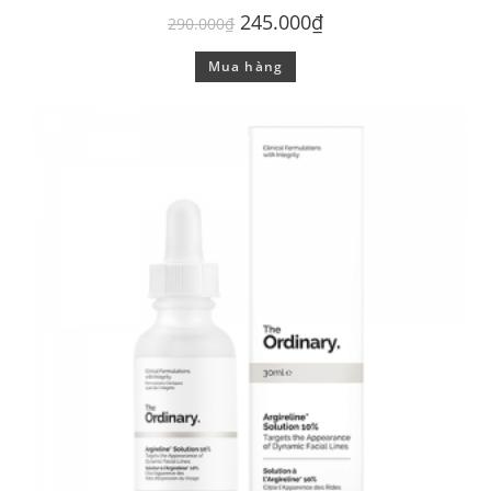
245.000
₫
290.000
₫
Mua hàng
GIẢM GIÁ!